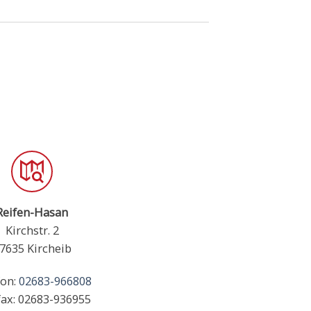
Reifen-Hasan
Kirchstr. 2
7635 Kircheib
fon:
02683-966808
fax: 02683-936955