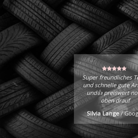
Super freundliches 
und schnelle gute Ar
und👍 preiswert no
oben drauf
Silvia Lange
/
Goog