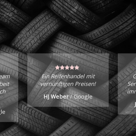
Team
Ein Reifenhandel mit
G
beit
vernünftigen Preisen!
Ser
ch
imm
HJ Weber
/
Google
le