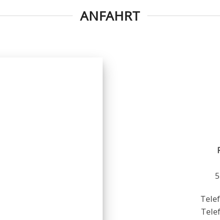
ANFAHRT
5
Tele
Tele