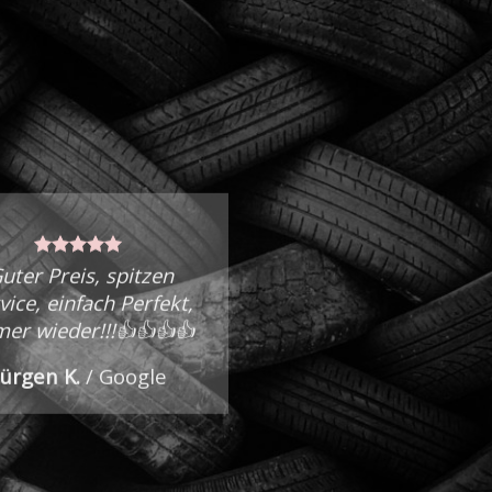
uter Preis, spitzen
vice, einfach Perfekt,
er wieder!!!👍👍👍👍
Jürgen K.
/
Google